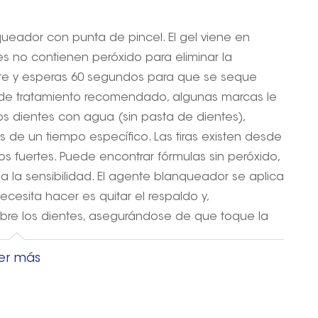
ueador con punta de pincel. El gel viene en
s no contienen peróxido para eliminar la
iente y esperas 60 segundos para que se seque
 de tratamiento recomendado, algunas marcas le
os dientes con agua (sin pasta de dientes),
 de un tiempo específico. Las tiras existen desde
s fuertes. Puede encontrar fórmulas sin peróxido,
 la sensibilidad. El agente blanqueador se aplica
ecesita hacer es quitar el respaldo y,
sobre los dientes, asegurándose de que toque la
tratamiento, simplemente retire las tiras y
iendan enjuagarse la boca con agua para
er más
os y las tiras son asequibles, fáciles de usar y
la mayoría de las farmacias. Después de terminar
perar para comer o beber al menos una hora