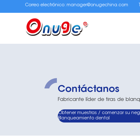
Correo electrónico:
manager@onugechina.com
Contáctanos
Fabricante líder de tiras de bl
Obtener muestras / comenzar su neg
Blanqueamiento dental