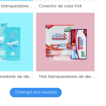
Disolver tiras blanqueadoras de dientes
Corrector de color V34
Tiras blanqueadoras de dientes con sal del Mar Muerto
Tiras blanqueadoras de dientes de menta sin peróxido
Obtenga una muestra