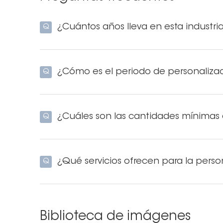
porque tus dientes son más susceptibles a 
blanqueamiento.
¿Cuántos años lleva en esta industri
Q
¿Cómo es el periodo de personaliza
Q
¿Cuáles son las cantidades mínimas
Q
¿Qué servicios ofrecen para la perso
Q
Biblioteca de imágenes