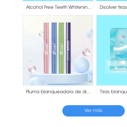
Alcohol Free Teeth Whitening Dry Strips
Pluma blanqueadora de dientes con galvanoplastia
Ver más