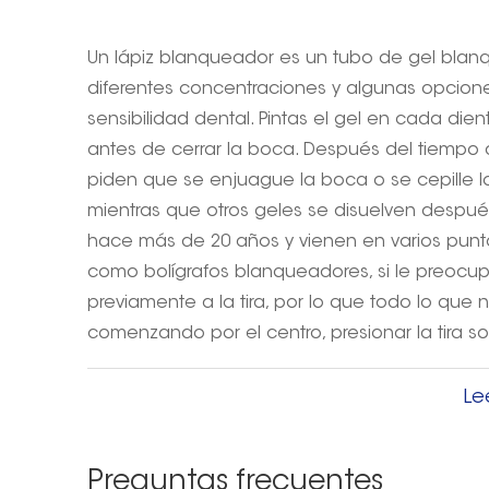
Un lápiz blanqueador es un tubo de gel blanq
diferentes concentraciones y algunas opcione
sensibilidad dental. Pintas el gel en cada d
antes de cerrar la boca. Después del tiempo
piden que se enjuague la boca o se cepille l
mientras que otros geles se disuelven después
hace más de 20 años y vienen en varios punto
como bolígrafos blanqueadores, si le preocupa
previamente a la tira, por lo que todo lo que n
comenzando por el centro, presionar la tira 
mayor superficie posible. Una vez finalizado el 
deséchelas. La mayoría de las marcas recom
Le
eliminar los restos de blanqueador. Los bolígraf
están ampliamente disponibles en línea y en 
Preguntas frecuentes
cada sesión de blanqueamiento, es mejor es