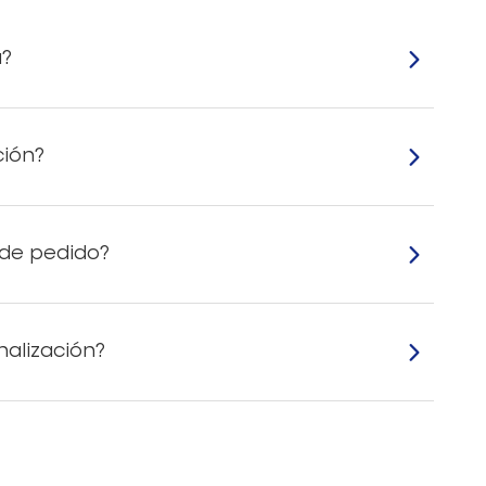
mancharse después de un tratamiento de
a?
ción?
 de pedido?
nalización?