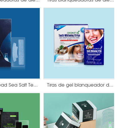
Tiras blanqueadoras de dientes tipo U
Tiras blanqueadoras de dientes sin peróxido
necesario que
miento dental que provoca la sensibilidad dental.
es sin PVP para proteger su salud bucal mientras
Pack of 7 Dead Sea Salt Teeth Whitening Strips
Tiras de gel blanqueador de dientes con aceite de coco