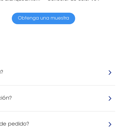
Obtenga una muestra
a?
ción?
 de pedido?