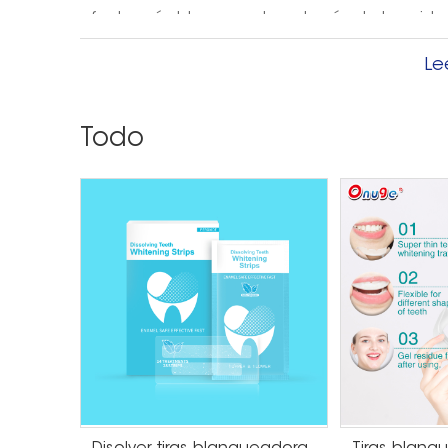
efecto más blanqueador a través de la oxida
ideales para productos blanqueadores para e
Le
Saliva: una propiedad bucal que a menudo se
para mantener los dientes sanos. Una fina ca
Todo
siempre estará presente en sus dientes par
dientes estén protegidos e hidratados. Pero ¿
¿Despojado de tu saliva? Tus dientes se desh
provocando sensibilidad.
Entonces, ¿cuál es este ingrediente PvP? La po
un polímero adhesivo que se encuentra en los
tiras blanqueadoras. Destaca por su inclusión
tintas, el PVP absorbe agua (¡el 98% de la sali
exponiendo los nervios de los dientes y caus
menudo culpan al peróxido de hidrógeno por la
Si se siguen las instrucciones como sugiere 