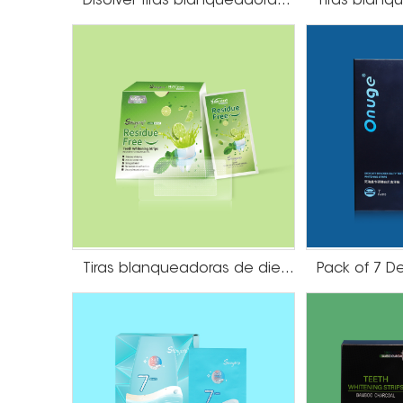
Disolver tiras blanqueadoras de dientes
debería ser el caso. PVP es un ingrediente in
ha desarrollado el estigma sobre el blanquea
¡Di no al PvP y ahorra saliva! .
Onuojie produce tiras blanqueadoras de dient
blanquea sus dientes
Tiras blanqueadoras de dientes sin residuos de gel con sabor a lima