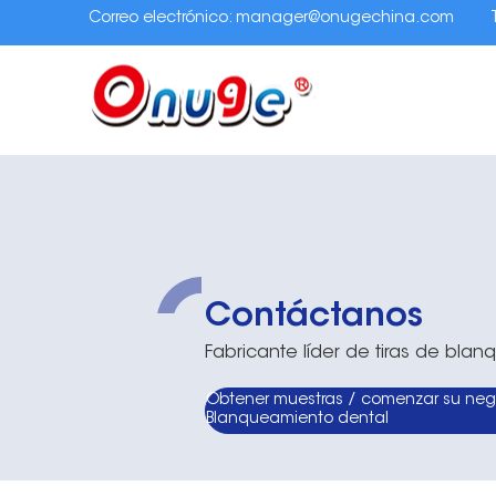
Correo electrónico:
manager@onugechina.com
Contáctanos
Fabricante líder de tiras de bl
Obtener muestras / comenzar su neg
Blanqueamiento dental