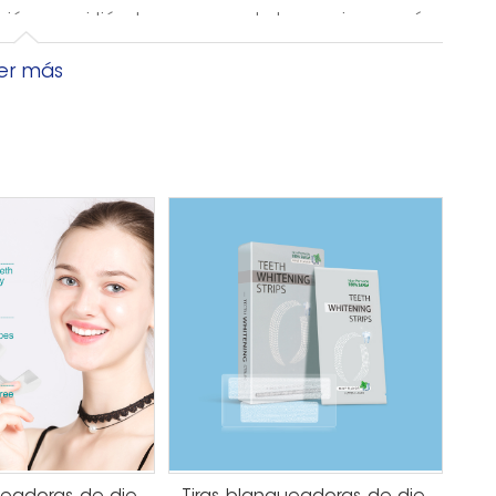
ción, convirtiéndose en uno de los opciones más
l cuidado bucal.
er más
 pasa por alto y que es absolutamente esencial
pa de saliva debe
a actuar como un escudo, asegurando que sus
qué pasa si estás
idratan y tus nervios quedan expuestos,
livinilpirralidona, también conocida como PVP, es
 dientes de marcas líderes.
 en barras de pegamento, baterías, pinturas y
va es agua!),
ándole dolor. Las marcas de tiras blanqueadoras a
 sensibilidad, pero si
el paquete de blanqueamiento dental, este no