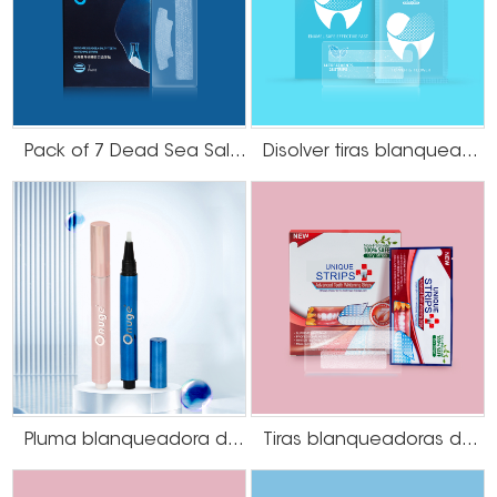
dientes, es una buena idea optar por un producto libre de crueldad
animal y apto para veganos.
¿Cómo es exactamente un sistema de blanqueamiento vegano y libre de
crueldad animal? Si bien hay una variedad de sistemas en el mercado,
hay dos ingredientes populares que han sido probados y probados en el
departamento bucal:
carbón activado
y
aceite de coco
.
Pack of 7 Dead Sea Salt Teeth Whitening Strips
Disolver tiras blanqueadoras de dientes
Pluma blanqueadora de dientes tipo empuje
Tiras blanqueadoras de dientes de menta sin peróxido