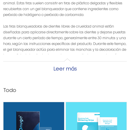
animal. Estas tiras suelen consistir en tiras de plástico delgadas y flexibles
recubiertas con un gel blanqueador que contiene ingredientes como
peróxido de hidrógeno o peróxido de carbamida.
Las tiras blanqueadoras de dientes libres de crueldad animal están
diseñadas para aplicarse directamente sobre los dientes y dejarse puestas
durante un cierto período de tiempo, generalmente entre 30 minutos y una
hora, según las instrucciones específicas del producto. Durante este tiempo,
el gel blanqueador actúa para eliminar las manchas y la decoloración de
la superficie de los dientes, lo que da como resultado una sonrisa más
brillante y blanca.
Leer más
Obtenga una muestra gratis
Muchos
productos para blanquear los dientes
contener glicerina, que se
encuentra en “grasas animales y vegetales”, propóleo, que “se deriva de
Todo
las abejas”, o utilizar pruebas crueles con animales. Esto tampoco incluye
los sabores y colorantes, que son increíblemente difíciles de verificar como
veganos a menos que se indique específicamente como tal. En particular,
desea evitar ciertas marcas que realizan pruebas en animales y/o utilizan
ingredientes de origen animal "Crest, Colgate, Sensodyne, Arm & Hammer,
Aquafresh, Biotene [y] Spry", todas las cuales todavía realizan pruebas en
animales. Cuando se trata de elegir un producto para blanquear los