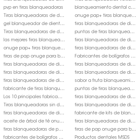
pvp en tiras blanqueadoras
blanqueamiento dental con aceite de naranja onuge
Tiras blanqueadoras de dientes Pap para EE. UU. Onuge
onuge pap+ tiras blanqueadoras baratas
gel blanqueador de dientes natural
tiras blanqueadoras de dientes con aceite de coco
Tiras blanqueadoras de dientes con hidroxiapatita.
puntas de tiras blanqueadoras de dientes onuge
las mejores tiras blanqueadoras de dientes orgánicas
tiras blanqueadoras de dientes sin crueldad animal
onuge pap+ tiras blanqueadoras de dientes baratas
tiras blanqueadoras de dientes onuge para EE. UU.
tiras de pap onuge para blanquear los dientes en el Reino Unido
Fabricantes de bolígrafos blanqueadores de dientes con sabor a fruta onuge
tiras blanqueadoras de dientes pap+ opiniones onuge
tiras blanqueadoras de dientes con aceite de árbol de té
tiras blanqueadoras de dientes sin polímeros
tiras blanqueadoras de dientes con carbón activado
tiras blanqueadoras de dientes orgánicas
sabor a fruta blanqueamiento dental tira dental onuge
fabricante de tiras blanqueadoras de dientes naturales
puntas de tiras blanqueadoras onuge
Los 10 principales fabricantes de blanqueamiento dental
tiras blanqueadoras de dientes con hidroxiapatita onuge
Tiras blanqueadoras sin dióxido de cloro
tiras blanqueadoras de dientes totalmente naturales
tiras blanqueadoras de dientes con fórmulas personalizadas
fabricante de kits de blanqueamiento dental
aceite de árbol de té onuge para el dolor de muelas
tiras blanqueadoras de dientes vs pen onuge
tiras blanqueadoras de papanicolaou para onuge del Reino Unido
tiras de pap onuge para blanquear los dientes en EE. UU.
fabricantes de bolígrafos para blanquear los dientes | onuge
Productos dentales MSDS