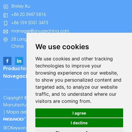
Shirley Xu
+86 20 3947 5816
+86 159 2031 3473
manager@onugechina.com
28 Longhai Road, Parque Industrial Xinhua, Guangzhou,
We use cookies
China
We use cookies and other tracking
technologies to improve your
Productos
browsing experience on our website,
Navegación
to show you personalized content and
targeted ads, to analyze our website
traffic, and to understand where our
Copyright © Onuge Personal Care (Guangdong)
visitors are coming from.
Manufacturer Group Co., LTD. Reservados todos los derechos
I agree
|
Mapa del sitio
|
Política de Privacidad
| Apoyo técnico:
I decline
SEOKeywords:
Tiras blanqueadoras de dientes Onuge