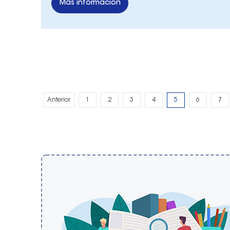
Más información
Anterior
1
2
3
4
5
6
7