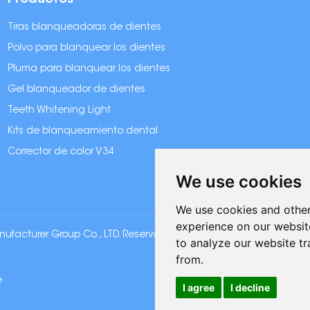
Productos
Tiras blanqueadoras de dientes
Polvo para blanquear los dientes
Pluma para blanquear los dientes
Gel blanqueador de dientes
Teeth Whitening Light
Kits de blanqueamiento dental
Corrector de color V34
We use cookies
We use cookies and other
experience on our websit
acturer Group Co., LTD. Reservados todos los derechos |
Mapa 
to analyze our website tr
from.
e
I agree
I decline