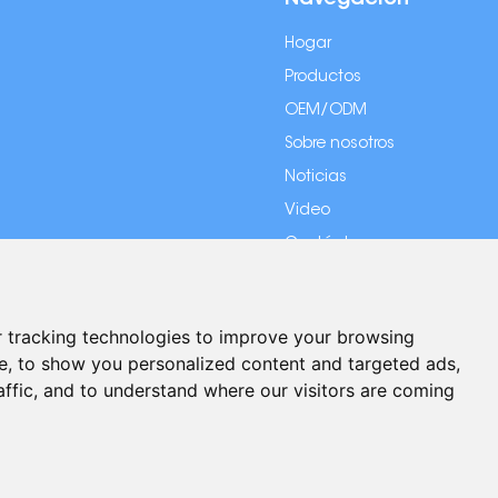
Navegación
Hogar
Productos
OEM/ODM
Sobre nosotros
Noticias
Video
Contáctenos
 tracking technologies to improve your browsing
e, to show you personalized content and targeted ads,
del sitio
|
Política de Privacidad
| Apoyo técnico:
affic, and to understand where our visitors are coming
Chat with Us