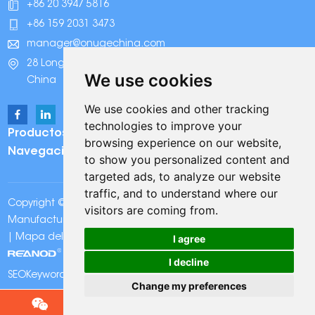
+86 20 3947 5816
+86 159 2031 3473
manager@onugechina.com
28 Longhai Road, Parque Industrial Xinhua, Guangzhou,
We use cookies
China
We use cookies and other tracking
technologies to improve your
Productos
browsing experience on our website,
Navegación
to show you personalized content and
targeted ads, to analyze our website
traffic, and to understand where our
Copyright © Onuge Personal Care (Guangdong)
visitors are coming from.
Manufacturer Group Co., LTD. Reservados todos los derechos
I agree
|
Mapa del sitio
|
Política de Privacidad
| Apoyo técnico:
I decline
SEOKeywords:
Tiras blanqueadoras de dientes Onuge
Change my preferences
Chat w