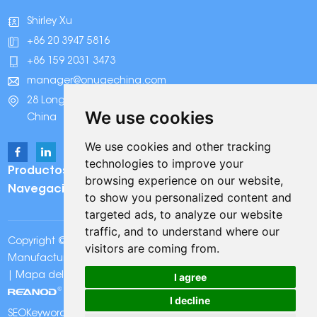
Shirley Xu
+86 20 3947 5816
+86 159 2031 3473
manager@onugechina.com
28 Longhai Road, Parque Industrial Xinhua, Guangzhou,
We use cookies
China
We use cookies and other tracking
technologies to improve your
Productos
browsing experience on our website,
Navegación
to show you personalized content and
targeted ads, to analyze our website
traffic, and to understand where our
Copyright © Onuge Personal Care (Guangdong)
visitors are coming from.
Manufacturer Group Co., LTD. Reservados todos los derechos
I agree
|
Mapa del sitio
|
Política de Privacidad
| Apoyo técnico:
I decline
SEOKeywords:
Tiras blanqueadoras de dientes Onuge