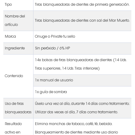
Tipo
Tiras blanqueadoras de dientes de primera generación.
Nombre del
Tiras blanqueadoras de dientes con sal del Mar Muerto.
artículo
Marca
Onuge o Private tu sello
Ingrediente
Sin peróxido / 6% HP
14x bolsas de tiras blanqueadoras de dientes (14 Uds.
Tiras superiores, 14 Uds. Tiras inferiores)
Contenido
1x manual de usuario
1x guía de sombra
Uso de tiras
Úselo una vez al día, durante 14 días como tratamiento;
blanqueadoras
Utilizar dos veces al día, 7 días como tratamiento.
Resultado
Elimina manchas de tabaco, café, té, bebida.
activo en
Blanqueamiento de dientes mediante uso diario